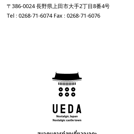
〒386-0024 ⻑野県上⽥市⼤⼿2丁⽬8番4号
Tel : 0268-71-6074 Fax : 0268-71-6076
สมาคมการท่องเที่ยวอูเอดะ