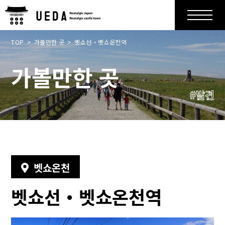
TOP
가볼만한 곳
벳쇼선・벳쇼온천역
가볼만한 곳
#발견
벳쇼온천
벳쇼선・벳쇼온천역