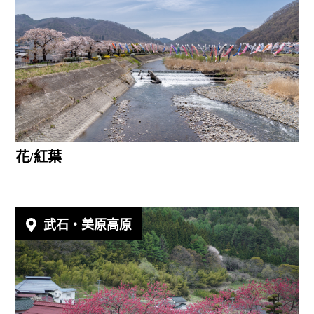
花/紅葉
武石‧美原高原