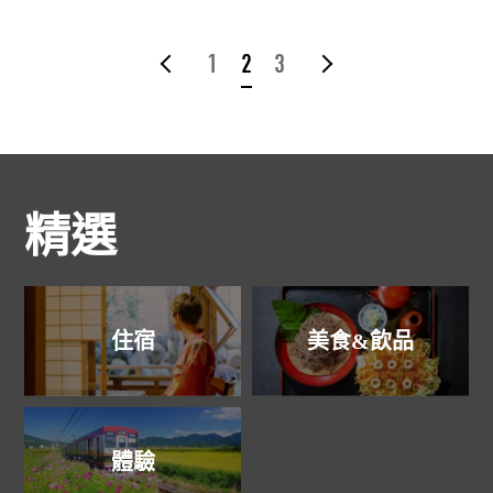
前へ
1
2
3
次へ
精選
住宿
美食&飲品
體驗