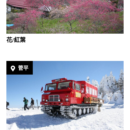
花/紅葉
菅平