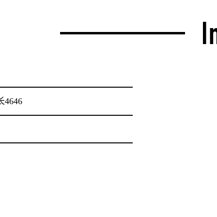
I
4646